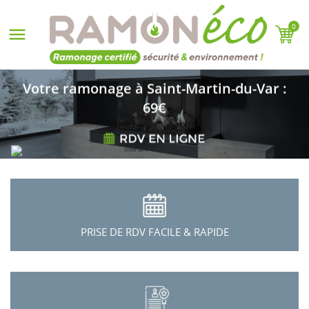
0

Votre ramonage à Saint-Martin-du-Var :
69€
PRISE DE RDV FACILE & RAPIDE