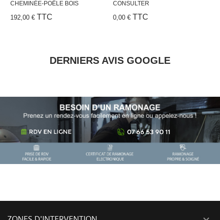
CONSULTER
NOUS CONSULTER
1
TTC
TTC
0,00 €
0,00 €
DERNIERS AVIS GOOGLE
ZONES D'INTERVENTION...
